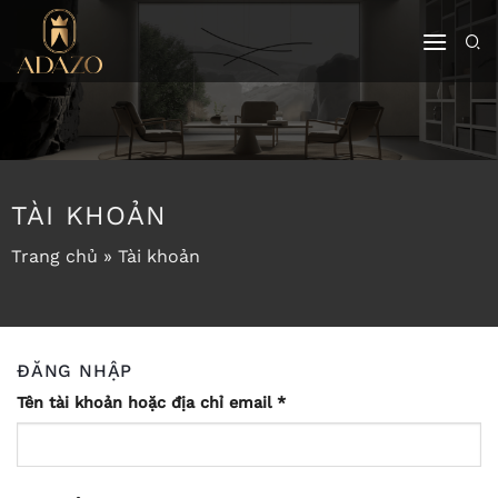
Bỏ
qua
nội
dung
TÀI KHOẢN
Trang chủ
»
Tài khoản
ĐĂNG NHẬP
Bắt
Tên tài khoản hoặc địa chỉ email
*
buộc