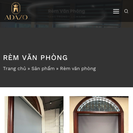
Bỏ
qua
nội
dung
RÈM VĂN PHÒNG
Trang chủ
»
Sản phẩm
»
Rèm văn phòng