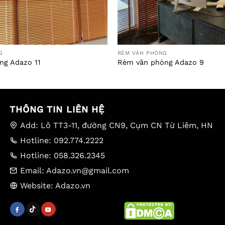
G
RÈM VĂN PHÒNG
ng Adazo 11
Rèm văn phòng Adazo 9
THÔNG TIN LIÊN HỆ
Add: Lô TT3-11, đường CN9, Cụm CN Từ Liêm, HN
Hotline: 092.774.2222
Hotline: 058.326.2345
Email: Adazo.vn@gmail.com
Website: Adazo.vn