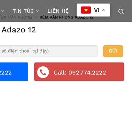
VI
TIN TỨC
LIÊN HỆ
RÈM VĂN PHÒNG
»
RÈM VĂN PHÒNG ADAZO 12
 Adazo 12
2222
Call: 092.774.2222