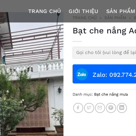
TRANG CHỦ
GIỚI THIỆU
SẢN PHẨM
TRANG CHỦ
»
SẢN PHẨM
»
Bạt che nắng A
Zalo: 092.774.
Danh mục:
Bạt che nắng mưa