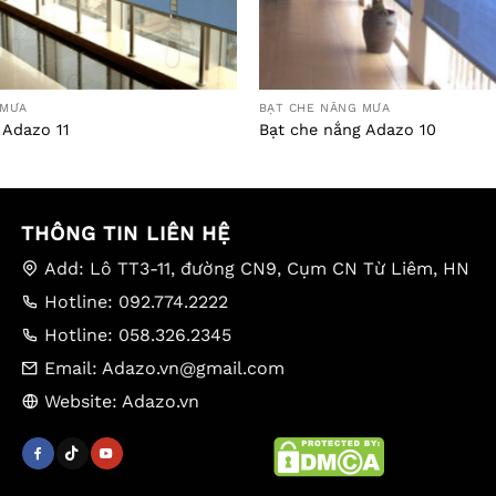
 MƯA
BẠT CHE NẮNG MƯA
 Adazo 11
Bạt che nắng Adazo 10
THÔNG TIN LIÊN HỆ
Add: Lô TT3-11, đường CN9, Cụm CN Từ Liêm, HN
Hotline: 092.774.2222
Hotline: 058.326.2345
Email: Adazo.vn@gmail.com
Website: Adazo.vn