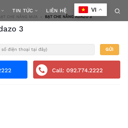
VI
TIN TỨC
LIÊN HỆ
BẠT CHE NẮNG MƯA
»
BẠT CHE NẮNG ADAZO 3
dazo 3
2222
Call: 092.774.2222