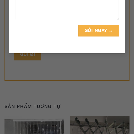
Email
*
Lưu tên của tôi, email, và trang web trong
trình duyệt này cho lần bình luận kế tiếp của tôi.
SẢN PHẨM TƯƠNG TỰ