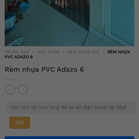
TRANG CHỦ
»
SẢN PHẨM
»
RÈM NHỰA PVC
»
RÈM NHỰA
PVC ADAZO 6
Rèm nhựa PVC Adazo 6