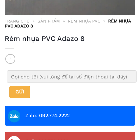
TRANG CHỦ
»
SẢN PHẨM
»
RÈM NHỰA PVC
»
RÈM NHỰA
PVC ADAZO 8
Rèm nhựa PVC Adazo 8
Zalo: 092.774.2222